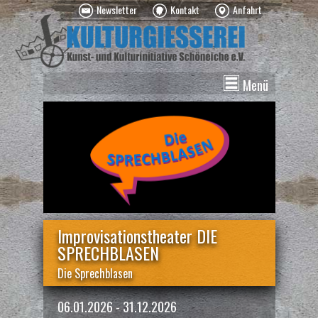
Newsletter
Kontakt
Anfahrt
Menü
News
Veranstaltungen
Kurse
Vermietung
Über uns
Spenden
Improvisationstheater DIE
SPRECHBLASEN
Die Sprechblasen
06.01.2026 - 31.12.2026