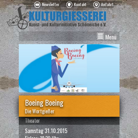
Newsletter
Kontakt
Anfahrt
Menü
News
Veranstaltungen
Kurse
Vermietung
Über uns
Spenden
Boeing Boeing
Die Wortgießer
Theater
Samstag 31.10.2015