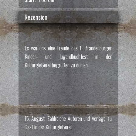
Rezension
1 Kinder und Jugenbuchfest
3 / 4
Es war uns eine Freude das 1. Brandenburger
Kinder- und Jugendbuchfest in der
Kulturgießerei begrüßen zu dürfen.
3 Kinder und Jugenbuchfest
4 / 4
15. August: Zahlreiche Autoren und Verlage zu
Gast in der Kulturgießerei