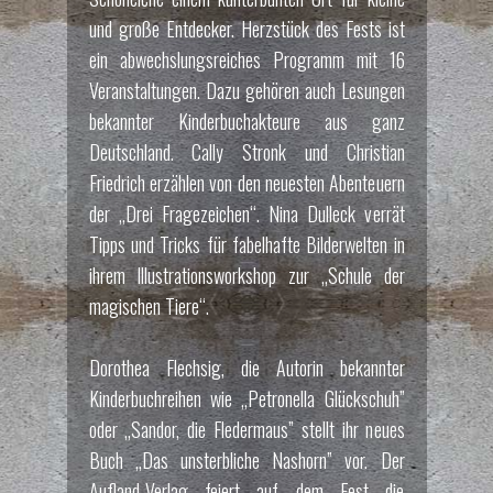
und große Entdecker. Herzstück des Fests ist
ein abwechslungsreiches Programm mit 16
Veranstaltungen. Dazu gehören auch Lesungen
bekannter Kinderbuchakteure aus ganz
Deutschland. Cally Stronk und Christian
Friedrich erzählen von den neuesten Abenteuern
der „Drei Fragezeichen“. Nina Dulleck verrät
Tipps und Tricks für fabelhafte Bilderwelten in
ihrem Illustrationsworkshop zur „Schule der
magischen Tiere“.
Dorothea Flechsig, die Autorin bekannter
Kinderbuchreihen wie „Petronella Glückschuh”
oder „Sandor, die Fledermaus” stellt ihr neues
Buch „Das unsterbliche Nashorn” vor. Der
Aufland-Verlag feiert auf dem Fest die