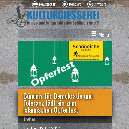
Newsletter
Kontakt
Anfahrt
Menü
News
Veranstaltungen
Kurse
Vermietung
Über uns
Spenden
Bündnis für Demokratie und
Toleranz lädt ein zum
islamischen Opferfest
Treffen
Freitag 23.07.2021