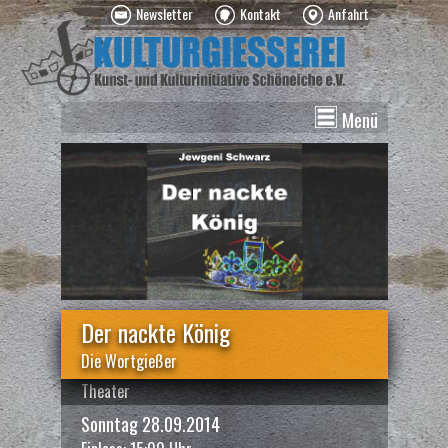
Newsletter
Kontakt
Anfahrt
Menü
News
Veranstaltungen
Kurse
Vermietung
Über uns
Spenden
Der nackte König
Die Wortgießer
Theater
Sonntag 28.09.2014