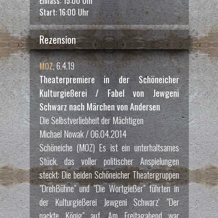
Einlass: 15:00 Uhr
Start: 16:00 Uhr
Rezension
, 6.4.19
MOZ
Theaterpremiere in der Schöneicher
Kulturgießerei / Fabel von Jewgeni
Schwarz nach Märchen von Andersen
Die Selbstverliebheit der Mächtigen
Michael Nowak / 06.04.2014
Schöneiche (MOZ) Es ist ein unterhaltsames
Stück, das voller politischer Anspielungen
steckt: Die beiden Schöneicher Theatergruppen
"DrehBühne" und "Die Wortgießer" führten in
der Kulturgießerei Jewgeni Schwarz' "Der
nackte König" auf. Am Freitagabend war