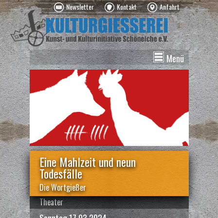
Newsletter
Kontakt
Anfahrt
Menü
News
Veranstaltungen
Kurse
Vermietung
Über uns
Spenden
Eine Mahlzeit und neun
Todesfälle
Die Wortgießer
Theater
Sonntag 17.03.2024