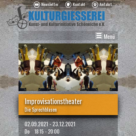
Newsletter
Kontakt
Anfahrt
Menü
News
Veranstaltungen
Kurse
Vermietung
Über uns
Spenden
Improvisationstheater
Die Sprechblasen
02.09.2021 - 23.12.2021
Do
18:15 - 20:00