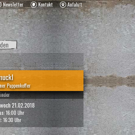
Newsletter
Kontakt
Anfahrt
den
muckl
iner Puppenkoffer
Kinder
twoch 21.02.2018
ass: 16:00 Uhr
t: 16:30 Uhr