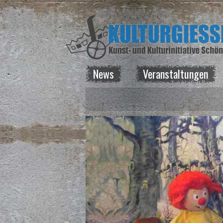
News
Veranstaltungen
News
Veranstaltungen
Kurse
Vermietung
Über uns
Spenden