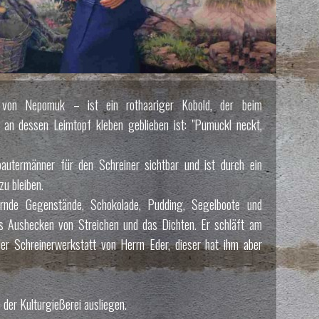
v von Nepomuk – ist ein rothaariger Kobold, der beim
r an dessen Leimtopf kleben geblieben ist: "Pumuckl neckt,
autermänner für den Schreiner sichtbar und ist durch ein
zu bleiben.
zernde Gegenstände, Schokolade, Pudding, Segelboote und
s Aushecken von Streichen und das Dichten. Er schläft am
er Schreinerwerkstatt von Herrn Eder, dieser hat ihm aber
n der Kulturgießerei ausliegen.