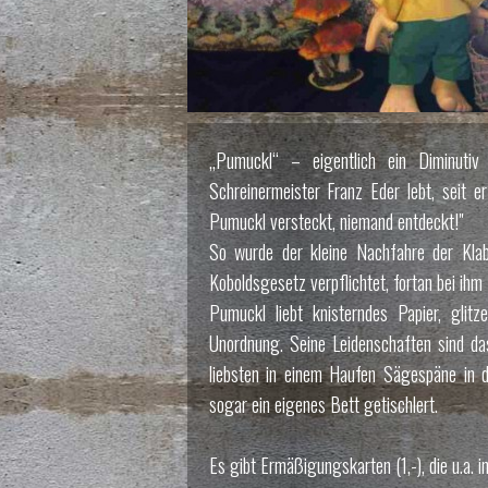
„Pumuckl“ – eigentlich ein Diminuti
Schreinermeister Franz Eder lebt, seit e
Pumuckl versteckt, niemand entdeckt!"
So wurde der kleine Nachfahre der Klab
Koboldsgesetz verpflichtet, fortan bei ihm 
Pumuckl liebt knisterndes Papier, glit
Unordnung. Seine Leidenschaften sind da
liebsten in einem Haufen Sägespäne in d
sogar ein eigenes Bett getischlert.
Es gibt Ermäßigungskarten (1,-), die u.a. i