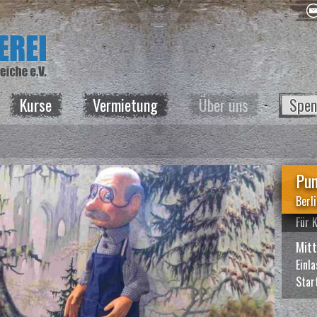
Kurse
Vermietung
Über uns
Spen
Pu
Berl
Für 
Mit
Einl
Star