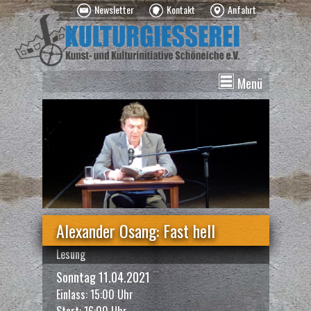
Newsletter
Kontakt
Anfahrt
Menü
News
Veranstaltungen
Kurse
Vermietung
Über uns
Spenden
Alexander Osang: Fast hell
Lesung
Sonntag 11.04.2021
Einlass: 15:00 Uhr
Start: 16:00 Uhr