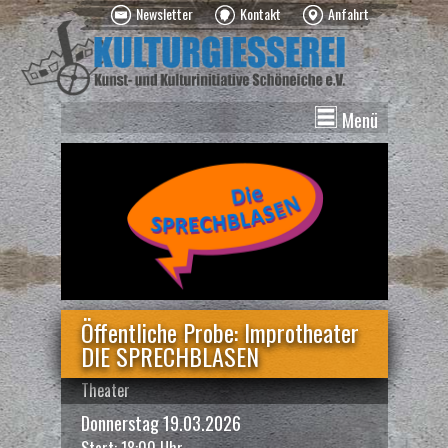
Newsletter
Kontakt
Anfahrt
Menü
News
Veranstaltungen
Kurse
Vermietung
Über uns
Spenden
Öffentliche Probe: Improtheater
DIE SPRECHBLASEN
Theater
Donnerstag 19.03.2026
Start: 18:00 Uhr