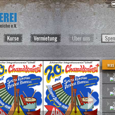
Kurse
Vermietung
Über uns
Spen
was 