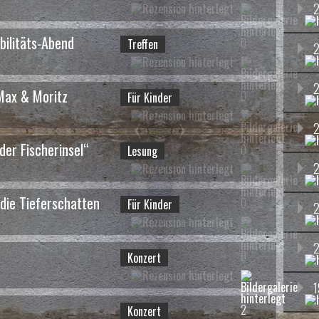
2
ilitäts-Abend
0
Treffen
2
2
Max & Moritz
0
Für Kinder
2
der Fischerinsel“
0
Lesung
e
- Lesung
2
3 / 58
 die Tieferschatten
0
Für Kinder
2
0
Konzert
1
2
Konzert