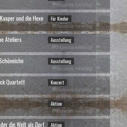
5 / 58
Kasper und die Hexe
0
Für Kinder
e Ateliers
0
Ausstellung
 Schöneiche
0
Ausstellung
d
- Treffen
ock Quartett
0
Konzert
6 / 58
0
Aktion
der die Welt als Dorf
0
Aktion