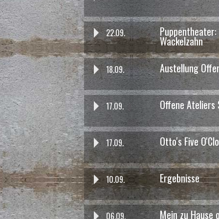
Puppentheater: 
22.09.
Wackelzahn
Austellung Offen
18.09.
Offene Ateliers
17.09.
das war am 17.11. um 19:00 Uhr
Schöneicher Mobilitäts-Aben
Otto's Five O'Cl
17.09.
Klimabeirat Schöneiche
Ergebnisse
10.09.
Mein zu Hause o
06.09.