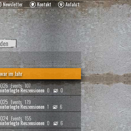
Newsletter
Kontakt
Anfahrt
den
war im Jahr
2026
Events
107
0
0
2025
Events
179
1
6
2024
Events
155
0
6