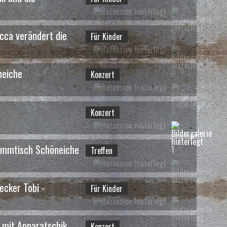
occa verändert die
0
Für Kinder
neiche
0
Konzert
0
Konzert
10 / 58
ammtisch Schöneiche
1
Treffen
ecker Tobi -
0
Für Kinder
 mit Apparatschik
0
Konzert