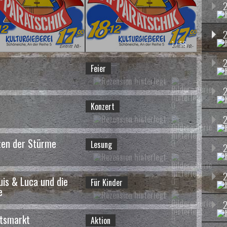
1 / 58
2
Feier
0
Konzert
2
ten der Stürme
0
Lesung
2
2
uis & Luca und die
0
Für Kinder
e
2
2 / 58
tsmarkt
0
Aktion