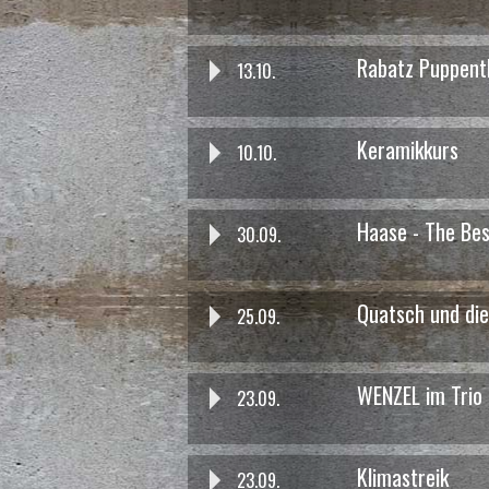
Rabatz Puppenth
13.10.
das war am 04.12. um 16:00 Uhr
Kinder Kino - Louis & Luca u
Keramikkurs
10.10.
Haase - The Bes
30.09.
Quatsch und di
25.09.
WENZEL im Trio
23.09.
das war am 26.11.
Kunst Weihnachtsmarkt
- Akt
Klimastreik
23.09.