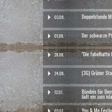
Doppelstunde M
03.09.
das war am 06.11. um 16:00 Uhr
Der schwarze Pf
Kindertheater: Max & Moritz
01.09.
"Die fabelhafte
28.08.
(3G) Grüner St
24.08.
Bündnis für Dem
12.07.
lädt ein zum is
You & Me Festiv
03.07.
das war am 30.10. um 16:00 Uhr