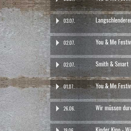
„Die Kinder von der Fischerin
Andreas Ulrich
Langschlenderer
03.07.
You & Me Festiv
02.07.
Smith & Smart
02.07.
You & Me Festiv
01.07.
das war am 23.10. um 16:00 Uhr
Rico, Oskar und die Tiefersch
Wir müssen durc
26.06.
Kinder Kino - Wil
19.06.