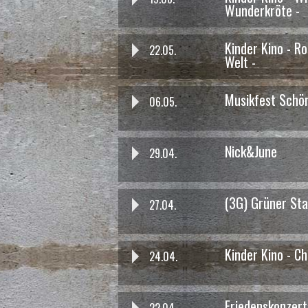
Wunderkröte -
Kinder Kino - R
22.05.
Welt -
Musikfest Schö
06.05.
das war am 15.10. um 20:00 Uhr
Grey Paris
- Konzert
Nick&June
29.04.
Grey Paris
(3G) Grüner St
27.04.
Kinder Kino - Ch
24.04.
Friedenskonzert