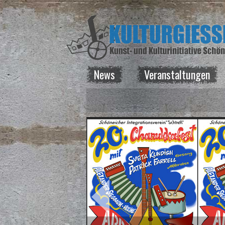
News
Veranstaltungen
News
Veranstaltungen
Kurse
Vermietung
Über uns
Spenden