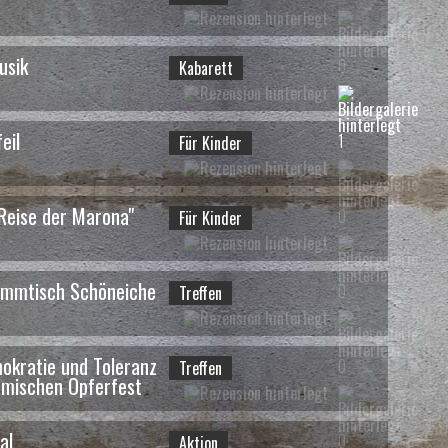
usik
0
Kabarett
eil
- Für Kinder
1
Für Kinder
7 / 58
 Reise der Marona"
0
Für Kinder
ammtisch Schöneiche
0
Treffen
okratie und Toleranz
0
Treffen
lamischen Opferfest
al
0
Aktion