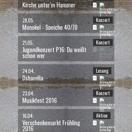
Kirche unter'm Hammer
1
Konzert
28.05.
das war am 25.09. um 16:00 Uhr
Monokel - Speiche 40/70
Wir Erben
- Lesung
Julia Friedrichs
1
Konzert
21.05.
17 / 53
Jugendkonzert P16: Du weißt
schon wer
0
das war am 17.09.
Lesung
24.04.
Offene Ateliers 2016
- Aktion
Dshamilja
Offene Ateliers
1
18 / 53
Konzert
23.04.
Musikfest 2016
20
Aktion
16.04.
das war am 17.09. um 20:45 Uhr
Kasper, Siegfried, SED
- Theater
Verschenkemarkt Frühling
2016
Peter Waschinsky