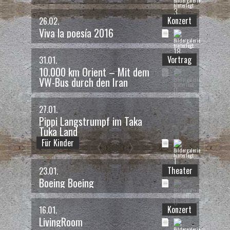
Vereinsfest 2016
- Party
3
Kugi und KuKi
Konzert
26.02.
Viva la poesía 2016
25 / 53
18
Vortrag
31.01.
10.000 km Orient – Mit dem
das war am 25.06.
VW-Bus durch den Iran
Heimat, die ich verließ
-
0
Ausstellung
Kugi und KuKi
27.01.
26 / 53
Pippi Langstrumpf im Taka
Tuka Land
Für Kinder
das war am 17.06. um 20:00 Uhr
1
Langschlenderer
- Konzert
Theater
23.01.
Langschlenderer
Boeing Boeing
27 / 53
0
Konzert
16.01.
LivingRoom